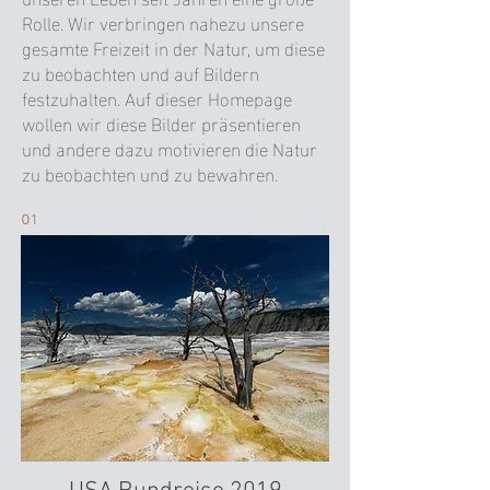
Rolle. Wir verbringen nahezu unsere
gesamte Freizeit in der Natur, um diese
zu beobachten und auf Bildern
festzuhalten. Auf dieser Homepage
wollen wir diese Bilder präsentieren
und andere dazu motivieren die Natur
zu beobachten und zu bewahren.
01